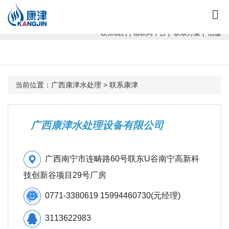
康津水处理：专注软化水设备、反渗透设备、超滤设备、一体化净水设
备！
联系我们
|
物联网平台
|
获取方案
|
旧版
当前位置：
广西康津水处理
>
联系康津
广西康津水处理设备有限公司
广西南宁市连畴路60号联东U谷南宁高新科
技创新谷项目29号厂房
0771-3380619
15994460730(
元经理)
3113622983