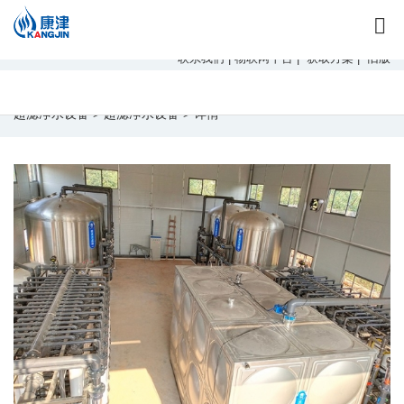
康津水处理：专注软化水设备、反渗透设备、超滤设备、一体化净水设
备！
联系我们
|
物联网平台
|
获取方案
|
旧版
当前位置：
首页
>
产品中心
>
超滤净水设备
>
超滤净水设备
> 详情