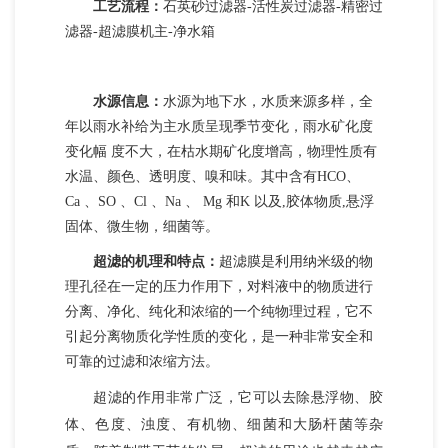
工艺流程：
石英砂过滤器-活性炭过滤器-精密过
滤器-超滤膜机主-净水箱
水源信息：
水源为地下水，水质来源多样，全
年以雨水补给为主水质呈现季节变化，雨水矿化度
变化幅 度不大，在枯水期矿化度增高，物理性质有
水温、颜色、透明度、嗅和味。其中含有
HCO、
Ca
、SO
、Cl
、Na
、 Mg
和
K
以及,胶体物质,悬浮
固体、微生物，细菌等。
超滤的机理和特点
：
超滤膜是利用纳米级的物
理孔径在一定的压力作用下，对料液中的物质进行
分离、净化、纯化和浓缩的一个纯物理过程，它不
引起分离物质化学性质的变化，是一种非常安全和
可靠的过滤和浓缩方法。
超滤的作用非常广泛，它可以去除悬浮物、胶
体、色度、浊度、有机物、细菌和大肠杆菌等杂