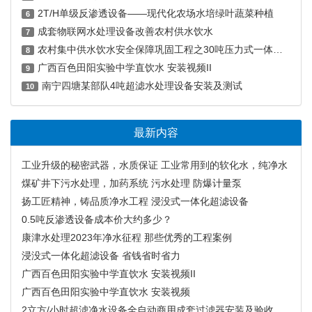
2T/H单级反渗透设备——现代化农场水培绿叶蔬菜种植
6
成套物联网水处理设备改善农村供水饮水
7
农村集中供水饮水安全保障巩固工程之30吨压力式一体净水工程案例
8
广西百色田阳实验中学直饮水 安装视频II
9
南宁四塘某部队4吨超滤水处理设备安装及测试
10
最新内容
工业升级的秘密武器，水质保证 工业常用到的软化水，纯净水
煤矿井下污水处理，加药系统 污水处理 防爆计量泵
扬工匠精神，铸品质净水工程 浸没式一体化超滤设备
0.5吨反渗透设备成本价大约多少？
康津水处理2023年净水征程 那些优秀的工程案例
浸没式一体化超滤设备 省钱省时省力
广西百色田阳实验中学直饮水 安装视频II
广西百色田阳实验中学直饮水 安装视频
2立方/小时超滤净水设备全自动商用成套过滤器安装及验收