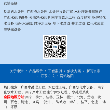
友情链接：
反渗透水处理
广西净水处理
水处理设备厂家
水处理设备哪家好
广西水处理设备
云南净水处理
南宁直饮水工程
百度搜索
锅炉软化
水设备
循环水系统
纯净水设备
地下水过滤
井水过滤
软化水装置
除铁锰设备
关于康津
产品展示
工程案例
解决方案
新闻资讯
联系方式
网站地图
热门搜索：
广西水处理工程
、
水处理工程
、
广西软化水设备
、
南宁
直饮水工程
、
南宁净水工程
南宁井水处理
、
水处理系统
全国地区分站
:
南宁
、
柳州
、
桂林
、
玉林
、
梧州
、
北海
、
贵港
、
钦
州
、
百色
、
河池
、
来宾
、
贺州
、
防城港
、
崇左
、
桂平
、
北流
、
博
白
、
岑溪