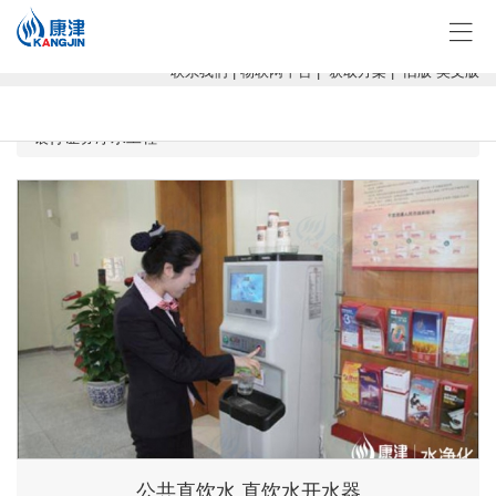
康津水处理：专注软化水设备、反渗透设备、超滤设备、一体化净水设
备！
联系我们
|
物联网平台
|
获取方案
|
旧版
英文版
当前位置：
广西康津水处理
>
工程案例
>
商务办公净水工程
>
银行证券净水工程
公共直饮水 直饮水开水器