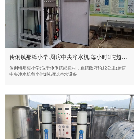
伶俐镇那樟小学,厨房中央净水机,每小时1吨超滤净水设备
伶俐镇那樟小学(位于伶俐镇那樟村，距镇政府约12公里)厨房
中央净水机每小时1吨超滤净水设备