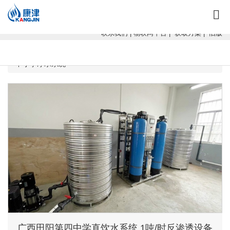
康津水处理：专注软化水设备、反渗透设备、超滤设备、一体化净水设
备！
联系我们
|
物联网平台
|
获取方案
|
旧版
当前位置：
广西康津水处理
>
工程案例
>
学校医院饮水工程
>
中小学净水系统
广西田阳第四中学直饮水系统 1吨/时反渗透设备