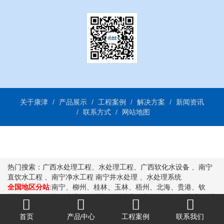
关于康津
产品展示
工程案例
解决方案
新闻资讯
联系方式
网站地图
热门搜索：
广西水处理工程
、
水处理工程
、
广西软化水设备
、
南宁
直饮水工程
、
南宁净水工程
南宁井水处理
、
水处理系统
全国地区分站
:
南宁
、
柳州
、
桂林
、
玉林
、
梧州
、
北海
、
贵港
、
钦
州
、
百色
、
河池
、
来宾
、
贺州
、
防城港
、
崇左
、
桂平
、
北流
、
博
白
、
岑溪
首页
产品中心
工程案例
联系我们