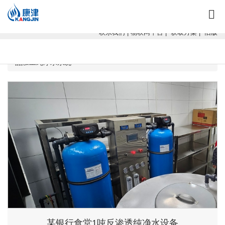
康津水处理：专注软化水设备、反渗透设备、超滤设备、一体化净水设
备！
联系我们
|
物联网平台
|
获取方案
|
旧版
当前位置：
广西康津水处理
>
工程案例
>
纯净水工程案例
>
食
品加工纯净水系统
某银行食堂1吨反渗透纯净水设备