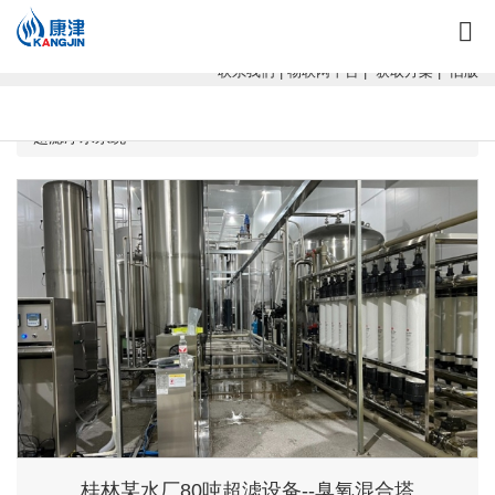
康津水处理：专注软化水设备、反渗透设备、超滤设备、一体化净水设
备！
联系我们
|
物联网平台
|
获取方案
|
旧版
当前位置：
广西康津水处理
>
工程案例
>
超滤净水工程
>
水厂
超滤净水系统
桂林某水厂80吨超滤设备--臭氧混合塔