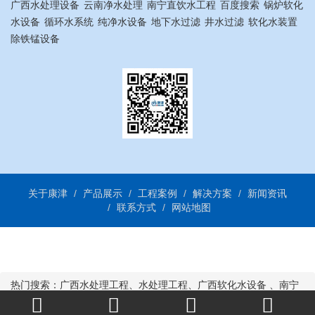
广西水处理设备
云南净水处理
南宁直饮水工程
百度搜索
锅炉软化
水设备
循环水系统
纯净水设备
地下水过滤
井水过滤
软化水装置
除铁锰设备
关于康津
产品展示
工程案例
解决方案
新闻资讯
联系方式
网站地图
热门搜索：
广西水处理工程
、
水处理工程
、
广西软化水设备
、
南宁
直饮水工程
、
南宁净水工程
南宁井水处理
、
水处理系统
全国地区分站
:
南宁
、
柳州
、
桂林
、
玉林
、
梧州
、
北海
、
贵港
、
钦