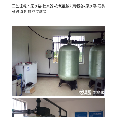
工艺流程：原水箱-软水器-次氯酸钠消毒设备-原水泵-石英
砂过滤器-锰沙过滤器