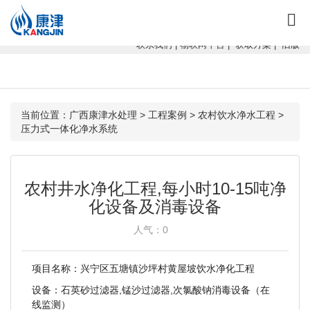
康津水处理：专注软化水设备、反渗透设备、超滤设备、一体化净水设
备！
联系我们
|
物联网平台
|
获取方案
|
旧版
当前位置：
广西康津水处理
>
工程案例
>
农村饮水净水工程
>
压力式一体化净水系统
农村井水净化工程,每小时10-15吨净
化设备及消毒设备
人气：
0
项目名称：兴宁区五塘镇沙坪村黄屋坡饮水净化工程
设备：石英砂过滤器,锰沙过滤器,次氯酸钠消毒设备（在
线监测）