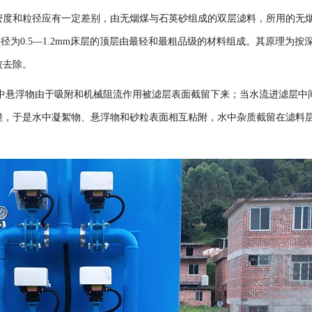
密度和粒径应有一定差别，由无烟煤与石英砂组成的双层滤料，所用的无
.65，粒径为0.5—1.2mm床层的顶层由最轻和最粗品级的材料组成。其原理为
被去除。
中悬浮物由于吸附和机械阻流作用被滤层表面截留下来；当水流进滤层中
撞，于是水中凝絮物、悬浮物和砂粒表面相互粘附，水中杂质截留在滤料