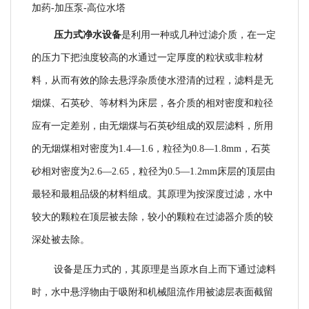
加药-加压泵-高位水塔
压力式净水设备
是利用一种或几种过滤介质，在一定
的压力下把浊度较高的水通过一定厚度的粒状或非粒材
料，从而有效的除去悬浮杂质使水澄清的过程，滤料是无
烟煤、石英砂、等材料为床层，各介质的相对密度和粒径
应有一定差别，由无烟煤与石英砂组成的双层滤料，所用
的无烟煤相对密度为1.4—1.6，粒径为0.8—1.8mm，石英
砂相对密度为2.6—2.65，粒径为0.5—1.2mm床层的顶层由
最轻和最粗品级的材料组成。其原理为按深度过滤，水中
较大的颗粒在顶层被去除，较小的颗粒在过滤器介质的较
深处被去除。
设备是压力式的，其原理是当原水自上而下通过滤料
时，水中悬浮物由于吸附和机械阻流作用被滤层表面截留